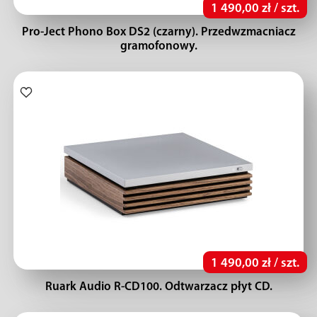
1 490,00 zł / szt.
Pro-Ject Phono Box DS2 (czarny). Przedwzmacniacz
gramofonowy.
1 490,00 zł / szt.
Ruark Audio R-CD100. Odtwarzacz płyt CD.