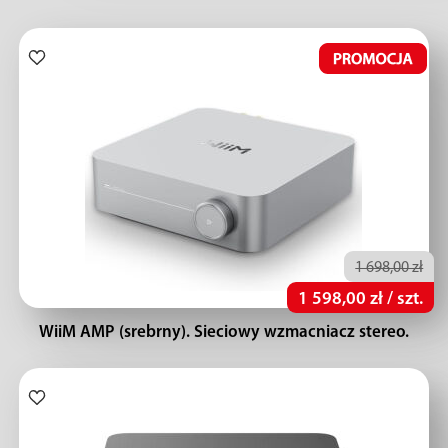
1 698,00 zł
1 598,00 zł / szt.
WiiM AMP (srebrny). Sieciowy wzmacniacz stereo.