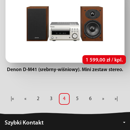
1 599,00 zł / kpl.
Denon D-M41 (srebrny-wiśniowy). Mini zestaw stereo.
|«
«
2
3
4
5
6
»
»|
Szybki Kontakt