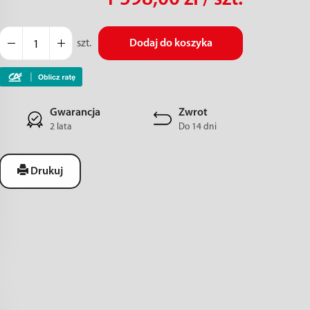
szt.
Dodaj do koszyka
Gwarancja
Zwrot
2 lata
Do 14 dni
Drukuj