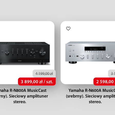
4 199,00 zł
3 
3 899,00 zł / szt.
2 598,00 z
aha R-N800A MusicCast
Yamaha R-N600A Music
rny). Sieciowy amplituner
(srebrny). Sieciowy ampli
stereo.
stereo.