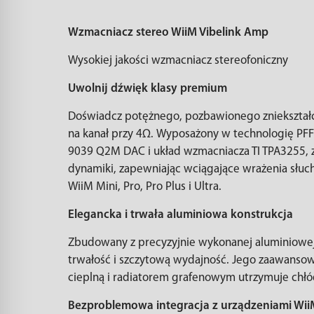
Wzmacniacz stereo WiiM Vibelink Amp
Wysokiej jakości wzmacniacz stereofoniczny
Uwolnij dźwięk klasy premium
Doświadcz potężnego, pozbawionego zniekształc
na kanał przy 4Ω. Wyposażony w technologię PFF
9039 Q2M DAC i układ wzmacniacza TI TPA3255, z
dynamiki, zapewniając wciągające wrażenia słu
WiiM Mini, Pro, Pro Plus i Ultra.
Elegancka i trwała aluminiowa konstrukcja
Zbudowany z precyzyjnie wykonanej aluminiow
trwałość i szczytową wydajność. Jego zaawansow
cieplną i radiatorem grafenowym utrzymuje chł
Bezproblemowa integracja z urządzeniami Wii