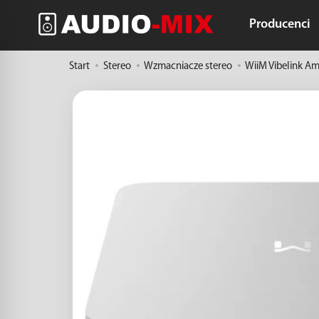
Producenci
Start
Stereo
Wzmacniacze stereo
WiiM Vibelink Am