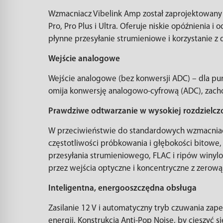
Wzmacniacz Vibelink Amp został zaprojektowany z
Pro, Pro Plus i Ultra. Oferuje niskie opóźnienia i
płynne przesyłanie strumieniowe i korzystanie z
Wejście analogowe
Wejście analogowe (bez konwersji ADC) – dla p
omija konwersję analogowo-cyfrową (ADC), zachow
Prawdziwe odtwarzanie w wysokiej rozdzielcz
W przeciwieństwie do standardowych wzmacniac
częstotliwości próbkowania i głębokości bitowe,
przesyłania strumieniowego, FLAC i ripów winylo
przez wejścia optyczne i koncentryczne z zerową 
Inteligentna, energooszczędna obsługa
Zasilanie 12 V i automatyczny tryb czuwania zap
energii. Konstrukcja Anti-Pop Noise, by cieszyć