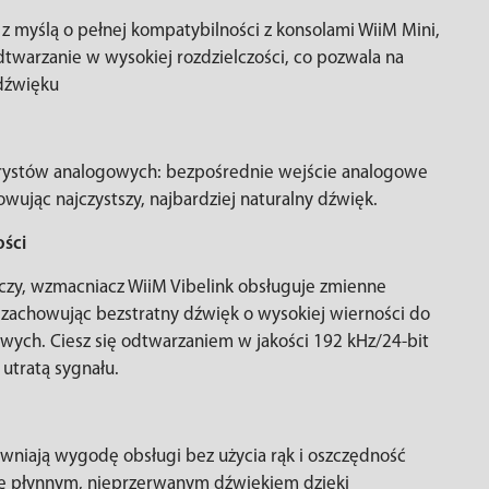
 myślą o pełnej kompatybilności z konsolami WiiM Mini,
 odtwarzanie w wysokiej rozdzielczości, co pozwala na
 dźwięku
urystów analogowych: bezpośrednie wejście analogowe
ując najczystszy, najbardziej naturalny dźwięk.
ości
zy, wzmacniacz WiiM Vibelink obsługuje zmienne
 zachowując bezstratny dźwięk o wysokiej wierności do
wych. Ciesz się odtwarzaniem w jakości 192 kHz/24-bit
utratą sygnału.
ewniają wygodę obsługi bez użycia rąk i oszczędność
 się płynnym, nieprzerwanym dźwiękiem dzięki