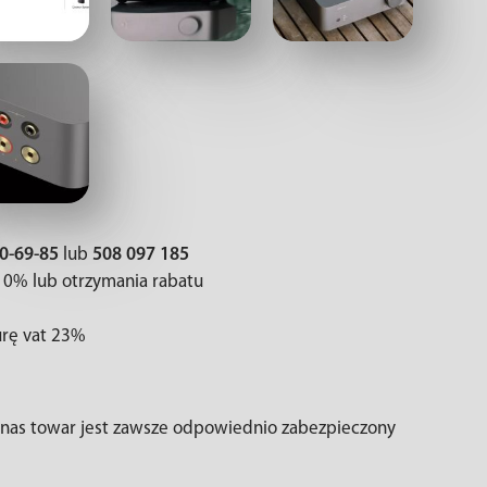
40-69-85
lub
508 097 185
 0% lub otrzymania rabatu
urę vat 23%
z nas towar jest zawsze odpowiednio zabezpieczony