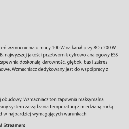
eń wzmocnienia o mocy 100 W na kanał przy 8Ω i 200 W
B, najwyższej jakości przetwornik cyfrowo-analogowy ESS
apewnia doskonałą klarowność, głęboki bas i zakres
chowe. Wzmacniacz dedykowany jest do współpracy z
ej obudowy. Wzmacniacz ten zapewnia maksymalną
any system zarządzania temperaturą z miedzianą rurką
ód w najbardziej wymagających warunkach.
M Streamers