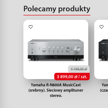
Polecamy produkty
4 199,00 zł
3 899,00 zł / szt.
Yamaha R-N800A MusicCast
Yam
(srebrny). Sieciowy amplituner
(cza
stereo.