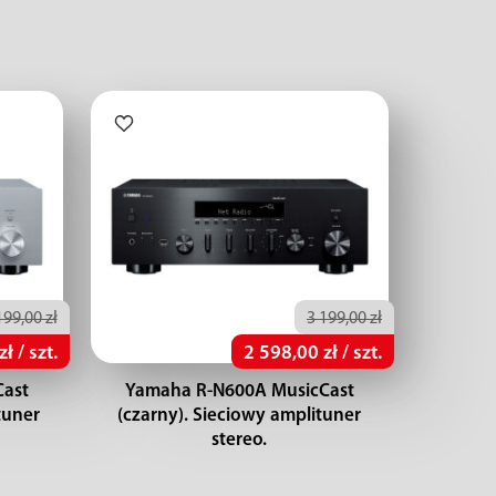
199,00 zł
3 199,00 zł
ł / szt.
2 598,00 zł / szt.
Cast
Yamaha R-N600A MusicCast
tuner
(czarny). Sieciowy amplituner
stereo.