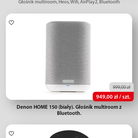
Głośnik multiroom, Heos, Wifi, AirPlay2, Bluetooth
999,00 zł
949,00 zł / szt.
Denon HOME 150 (biały). Głośnik multiroom z
Bluetooth.