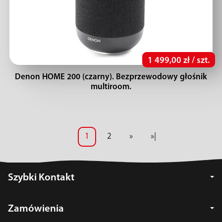
1 499,00 zł / szt.
Denon HOME 200 (czarny). Bezprzewodowy głośnik
multiroom.
1
2
»
»|
Szybki Kontakt
Zamówienia