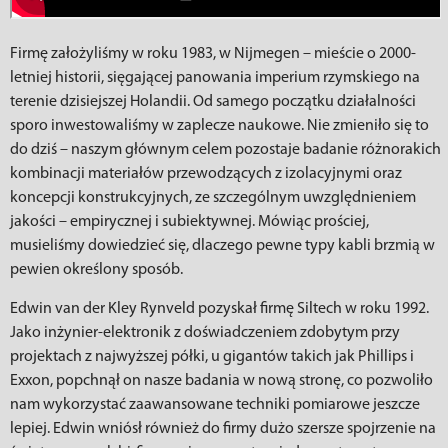
Firmę założyliśmy w roku 1983, w Nijmegen – mieście o 2000-
letniej historii, sięgającej panowania imperium rzymskiego na
terenie dzisiejszej Holandii. Od samego początku działalności
sporo inwestowaliśmy w zaplecze naukowe. Nie zmieniło się to
do dziś – naszym głównym celem pozostaje badanie różnorakich
kombinacji materiałów przewodzących z izolacyjnymi oraz
koncepcji konstrukcyjnych, ze szczególnym uwzględnieniem
jakości – empirycznej i subiektywnej. Mówiąc prościej,
musieliśmy dowiedzieć się, dlaczego pewne typy kabli brzmią w
pewien określony sposób.
Edwin van der Kley Rynveld pozyskał firmę Siltech w roku 1992.
Jako inżynier-elektronik z doświadczeniem zdobytym przy
projektach z najwyższej półki, u gigantów takich jak Phillips i
Exxon, popchnął on nasze badania w nową stronę, co pozwoliło
nam wykorzystać zaawansowane techniki pomiarowe jeszcze
lepiej. Edwin wniósł również do firmy dużo szersze spojrzenie na