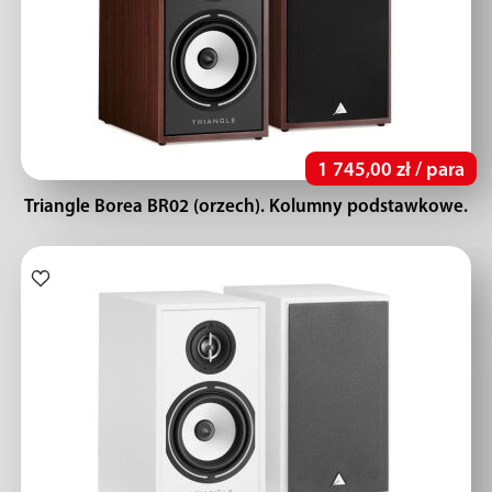
1 745,00 zł / para
Triangle Borea BR02 (orzech). Kolumny podstawkowe.