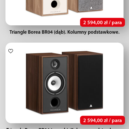
2 594,00 zł / para
Triangle Borea BR04 (dąb). Kolumny podstawkowe.
2 594,00 zł / para