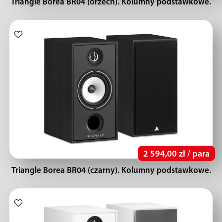
Triangle Borea BR04 (orzech). Kolumny podstawkowe.
2 594,00 zł / para
Triangle Borea BR04 (czarny). Kolumny podstawkowe.