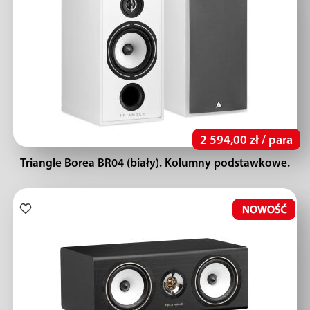
2 594,00 zł / para
Triangle Borea BR04 (biały). Kolumny podstawkowe.