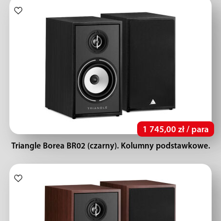
1 745,00 zł / para
Triangle Borea BR02 (czarny). Kolumny podstawkowe.