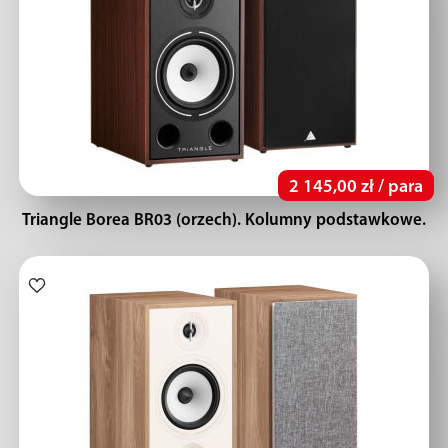
2 145,00 zł / para
Triangle Borea BR03 (orzech). Kolumny podstawkowe.