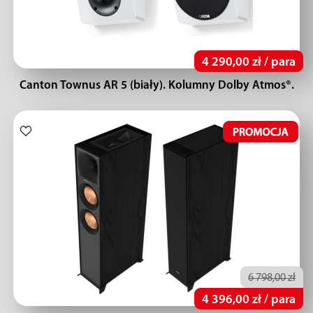
4 290,00 zł / para
Canton Townus AR 5 (biały). Kolumny Dolby Atmos®.
6 798,00 zł
4 396,00 zł / para