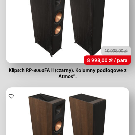
10 998,00 zł
8 998,00 zł / para
Klipsch RP-8060FA II (czarny). Kolumny podłogowe z
Atmos®.