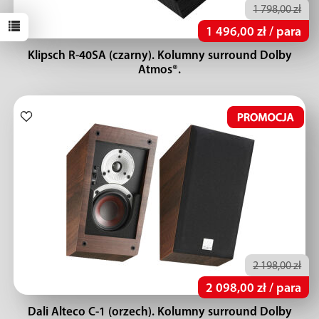
1 798,00 zł
1 496,00 zł / para
Klipsch R-40SA (czarny). Kolumny surround Dolby
Atmos®.
2 198,00 zł
2 098,00 zł / para
Dali Alteco C-1 (orzech). Kolumny surround Dolby