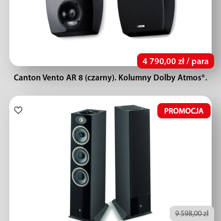
4 790,00 zł / para
Canton Vento AR 8 (czarny). Kolumny Dolby Atmos®.
9 598,00 zł