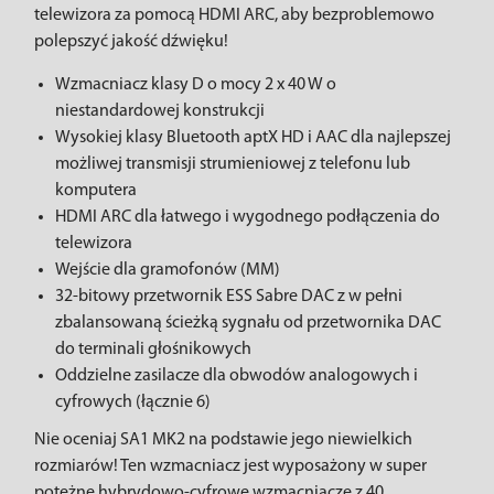
telewizora za pomocą HDMI ARC, aby bezproblemowo
polepszyć jakość dźwięku!
Wzmacniacz klasy D o mocy 2 x 40 W o
niestandardowej konstrukcji
Wysokiej klasy Bluetooth aptX HD i AAC dla najlepszej
możliwej transmisji strumieniowej z telefonu lub
komputera
HDMI ARC dla łatwego i wygodnego podłączenia do
telewizora
Wejście dla gramofonów (MM)
32-bitowy przetwornik ESS Sabre DAC z w pełni
zbalansowaną ścieżką sygnału od przetwornika DAC
do terminali głośnikowych
Oddzielne zasilacze dla obwodów analogowych i
cyfrowych (łącznie 6)
Nie oceniaj SA1 MK2 na podstawie jego niewielkich
rozmiarów! Ten wzmacniacz jest wyposażony w super
potężne hybrydowo-cyfrowe wzmacniacze z 40