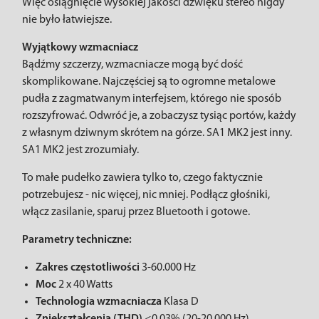
Więc osiągnięcie wysokiej jakości dźwięku stereo nigdy
nie było łatwiejsze.
Wyjątkowy wzmacniacz
Bądźmy szczerzy, wzmacniacze mogą być dość
skomplikowane. Najczęściej są to ogromne metalowe
pudła z zagmatwanym interfejsem, którego nie sposób
rozszyfrować. Odwróć je, a zobaczysz tysiąc portów, każdy
z własnym dziwnym skrótem na górze. SA1 MK2 jest inny.
SA1 MK2 jest zrozumiały.
To małe pudełko zawiera tylko to, czego faktycznie
potrzebujesz - nic więcej, nic mniej. Podłącz głośniki,
włącz zasilanie, sparuj przez Bluetooth i gotowe.
Parametry techniczne:
Zakres częstotliwości
3-60.000 Hz
Moc
2 x 40 Watts
Technologia wzmacniacza
Klasa D