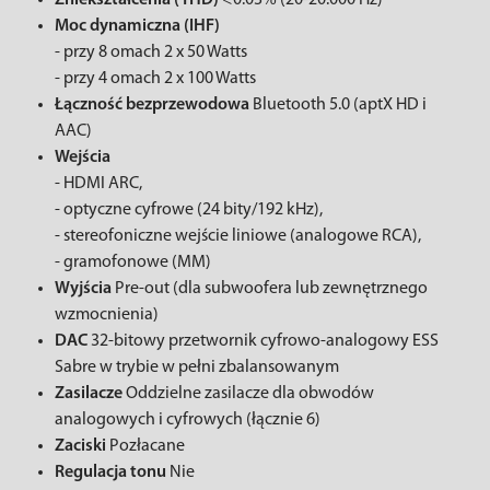
Zniekształcenia (THD)
<0.03% (20-20.000 Hz)
Moc dynamiczna (IHF)
- przy 8 omach 2 x 50 Watts
- przy 4 omach 2 x 100 Watts
Łączność bezprzewodowa
Bluetooth 5.0 (aptX HD i
AAC)
Wejścia
- HDMI ARC,
- optyczne cyfrowe (24 bity/192 kHz),
- stereofoniczne wejście liniowe (analogowe RCA),
- gramofonowe (MM)
Wyjścia
Pre-out (dla subwoofera lub zewnętrznego
wzmocnienia)
DAC
32-bitowy przetwornik cyfrowo-analogowy ESS
Sabre w trybie w pełni zbalansowanym
Zasilacze
Oddzielne zasilacze dla obwodów
analogowych i cyfrowych (łącznie 6)
Zaciski
Pozłacane
Regulacja tonu
Nie