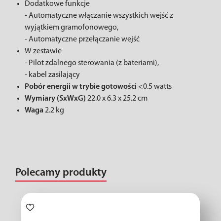
Dodatkowe funkcje
- Automatyczne włączanie wszystkich wejść z
wyjątkiem gramofonowego,
- Automatyczne przełączanie wejść
W zestawie
- Pilot zdalnego sterowania (z bateriami),
- kabel zasilający
Pobór energii w trybie gotowości
<0.5 watts
Wymiary (SxWxG)
22.0 x 6.3 x 25.2 cm
Waga
2.2 kg
Polecamy produkty