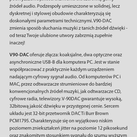
źródeł audio. Podzespoły umieszczone w solidnej, lecz
dyskretnej i stylowej obudowie charakteryzują się
doskonałymi parametrami technicznymi. V90-DAC
zmienia sposób słuchania muzyki z tanich źródeł dźwięki -
od teraz Twoje ulubione utwory zabrzmią zupełnie
inaczej!
V90-DAC
oferuje złącza: koaksjalne, dwa optyczne oraz
asynchroniczne USB-B dla komputera PC. Jest w stanie
współpracować z praktycznie każdym urządzeniem
nadającym cyfrowy sygnał audio. Od komputerów PC i
MAC, przez odtwarzacze strumieniowe do bardziej
konwencjonalnych źródeł muzyki, jak odtwarzacze CD,
cyfrowe radia, telewizory. V-90DAC gwarantuje wysoką,
32bitową jakość dźwięku w przystępnej cenie. Sercem
układu jest 32-bit przetwornik DAC Ti Burr Brown
PCM1795. Charakteryzuje się on wyjątkowo niskim
poziomem zniekształceń jitter na poziomie 12 pikosekund
oraz znakomitym stosunkiem sygnału do szumu wyższym