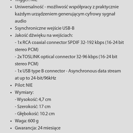
Trigger: NIE
Uniwersalność - możliwość współpracy z praktycznie
każdym urządzeniem generującym cyfrowy sygnał
audio
Ssynchroniczne wejście USB-B
Jakość dźwięku na wejściach:
- 1x RCA coaxial connector SPDIF 32-192 kbps (16-24 bit
stereo PCM)
- 2x TOSLINK optical connector 32-96 kbps (16-24 bit
stereo PCM)
- 1x USB type B connector - Asynchronous data stream
at up to 24-bit/96kHz
Pilot: NIE
Wymiary:
- Wysokość: 4,7 cm
- Szerokość: 17 cm
- Głębokość: 10.2 cm
Waga: 600 g
Gwarancja: 24 miesiące