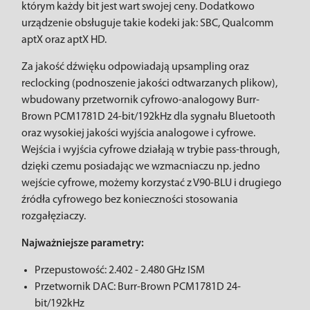
którym każdy bit jest wart swojej ceny. Dodatkowo
urządzenie obsługuje takie kodeki jak: SBC, Qualcomm
aptX oraz aptX HD.
Za jakość dźwięku odpowiadają upsampling oraz
reclocking (podnoszenie jakości odtwarzanych plikow),
wbudowany przetwornik cyfrowo-analogowy Burr-
Brown PCM1781D 24-bit/192kHz dla sygnału Bluetooth
oraz wysokiej jakości wyjścia analogowe i cyfrowe.
Wejścia i wyjścia cyfrowe działają w trybie pass-through,
dzięki czemu posiadając we wzmacniaczu np. jedno
wejście cyfrowe, możemy korzystać z V90-BLU i drugiego
źródła cyfrowego bez konieczności stosowania
rozgałęziaczy.
Najważniejsze parametry:
Przepustowość: 2.402 - 2.480 GHz ISM
Przetwornik DAC: Burr-Brown PCM1781D 24-
bit/192kHz