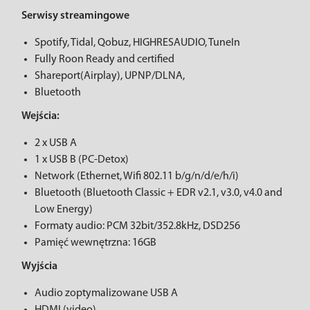
Serwisy streamingowe
Spotify, Tidal, Qobuz, HIGHRESAUDIO, TuneIn
Fully Roon Ready and certified
Shareport(Airplay), UPNP/DLNA,
Bluetooth
Wejścia:
2 x USB A
1 x USB B (PC-Detox)
Network (Ethernet, Wifi 802.11 b/g/n/d/e/h/i)
Bluetooth (Bluetooth Classic + EDR v2.1, v3.0, v4.0 and
Low Energy)
Formaty audio: PCM 32bit/352.8kHz, DSD256
Pamięć wewnętrzna: 16GB
Wyjścia
Audio zoptymalizowane USB A