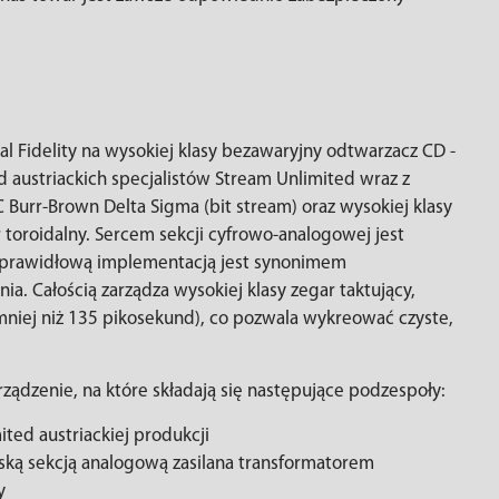
 Fidelity na wysokiej klasy bezawaryjny odtwarzacz CD -
d austriackich specjalistów Stream Unlimited wraz z
Burr-Brown Delta Sigma (bit stream) oraz wysokiej klasy
or toroidalny. Sercem sekcji cyfrowo-analogowej jest
z prawidłową implementacją jest synonimem
 Całością zarządza wysokiej klasy zegar taktujący,
(mniej niż 135 pikosekund), co pozwala wykreować czyste,
ządzenie, na które składają się następujące podzespoły:
ted austriackiej produkcji
ką sekcją analogową zasilana transformatorem
y