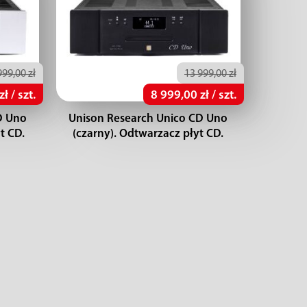
999,00 zł
13 999,00 zł
ł / szt.
8 999,00 zł / szt.
D Uno
Unison Research Unico CD Uno
t CD.
(czarny). Odtwarzacz płyt CD.