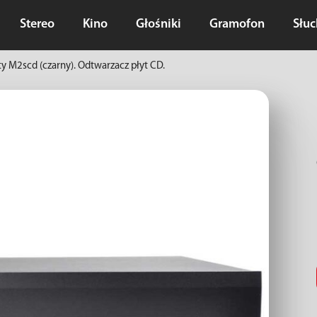
Stereo
Kino
Głośniki
Gramofon
Słu
ity M2scd (czarny). Odtwarzacz płyt CD.