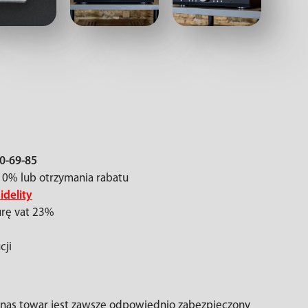
0-69-85
 0% lub otrzymania rabatu
idelity
urę vat 23%
cji
z nas towar jest zawsze odpowiednio zabezpieczony