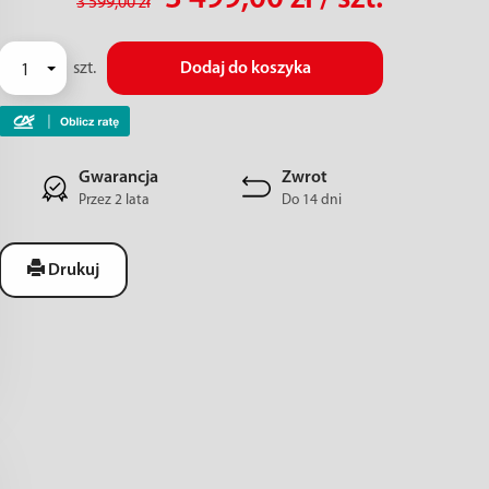
3 599,00 zł
szt.
Dodaj do koszyka
Gwarancja
Zwrot
Przez 2 lata
Do 14 dni
Drukuj