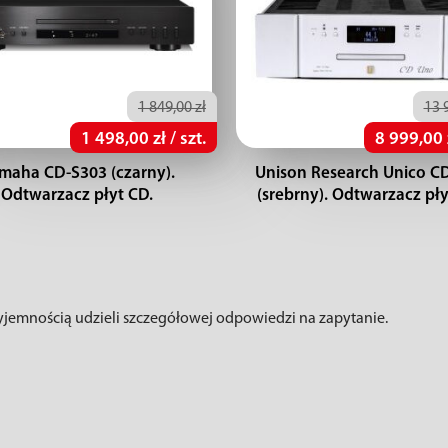
1 849,00 zł
13 
1 498,00 zł / szt.
8 999,00 z
maha CD-S303 (czarny).
Unison Research Unico C
Odtwarzacz płyt CD.
(srebrny). Odtwarzacz pły
zyjemnością udzieli szczegółowej odpowiedzi na zapytanie.