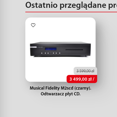
Ostatnio przeglądane p
3 599,00 zł
3 499,00 zł /
Musical Fidelity M2scd (czarny).
Odtwarzacz płyt CD.