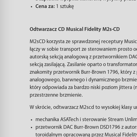
Cena za:
1 sztukę
Odtwarzacz CD Musical Fidelity M2s-CD
M2sCD korzysta ze sprawdzonej receptury Musical
łączy w sobie transport ze sterowaniem prosto o
autorską sekcją analogową z przetwornikiem DAC 
sekcją zasilającą. Zasilanie oparto o transformat
znakomity przetwornik Burr-Brown 1796, który 
analogowego, barwnego i dynamicznego brzmienia.
który odpowiada za bardzo niski poziom jittera 
przestrzenne brzmienie.
W skrócie, odtwarzacz M2scd to wysokiej klasy ur
mechanika ASATech i sterowanie Stream Unlimi
przetwornik DAC Burr-Brown DSD1796 z autors
toroidalnym opracowaną przez Musical Fidelit