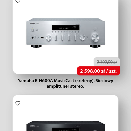
3 199,00 zł
2 598,00 zł / szt.
Yamaha R-N600A MusicCast (srebrny). Sieciowy
amplituner stereo.