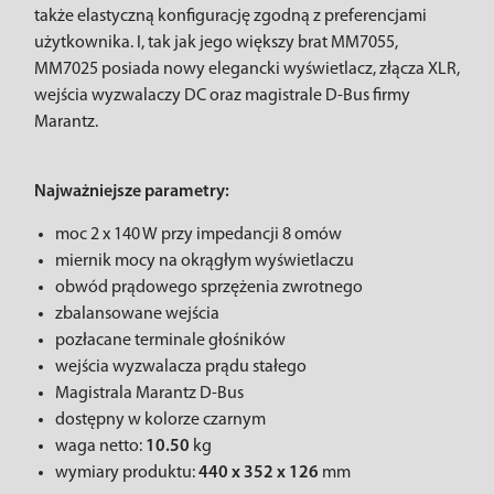
także elastyczną konfigurację zgodną z preferencjami
użytkownika. I, tak jak jego większy brat MM7055,
MM7025 posiada nowy elegancki wyświetlacz, złącza XLR,
wejścia wyzwalaczy DC oraz magistrale D-Bus firmy
Marantz.
Najważniejsze parametry:
moc 2 x 140 W przy impedancji 8 omów
miernik mocy na okrągłym wyświetlaczu
obwód prądowego sprzężenia zwrotnego
zbalansowane wejścia
pozłacane terminale głośników
wejścia wyzwalacza prądu stałego
Magistrala Marantz D-Bus
dostępny w kolorze czarnym
waga netto:
10.50
kg
wymiary produktu:
440 x 352 x 126
mm