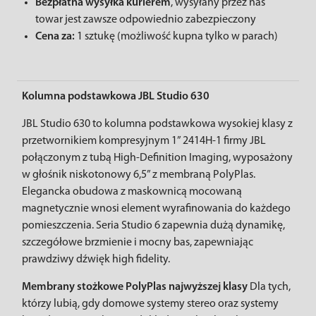
Bezpłatna wysyłka kurierem
, wysyłany przez nas
towar jest zawsze odpowiednio zabezpieczony
Cena za:
1 sztukę (możliwość kupna tylko w parach)
Kolumna podstawkowa JBL Studio 630
JBL Studio 630 to kolumna podstawkowa wysokiej klasy z
przetwornikiem kompresyjnym 1” 2414H-1 firmy JBL
połączonym z tubą High-Definition Imaging, wyposażony
w głośnik niskotonowy 6,5” z membraną PolyPlas.
Elegancka obudowa z maskownicą mocowaną
magnetycznie wnosi element wyrafinowania do każdego
pomieszczenia. Seria Studio 6 zapewnia dużą dynamikę,
szczegółowe brzmienie i mocny bas, zapewniając
prawdziwy dźwięk high fidelity.
Membrany stożkowe PolyPlas najwyższej klasy
Dla tych,
którzy lubią, gdy domowe systemy stereo oraz systemy