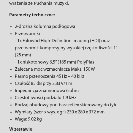
wrażenia ze słuchania muzyki.
Parametry techniczne:
2-drożna kolumna podłogowa
Przetworniki
- 1x Falowód High-Definition Imaging (HDI) oraz
przetwornik kompresyjny wysokiej częstotliwości 1”
(25 mm)
- 1x niskotonowy 6,5” (165 mm) PolyPlas
Zalecana moc wzmacniacza Maks. 150 W
Pasmo przenoszenia 45 Hz – 40 kHz
Czułość 85 dB przy 2,83 V/1 m
Impedancja znamionowa 6 ohm
Częstotliwości podziału 1,9 kHz
Rodzaj obudowy port bass reflex skierowany do tyłu
Wymiary (szer. x wys. x gł.) 230 x 280 x 372 mm
Waga: 9.02 kg
W zestawie