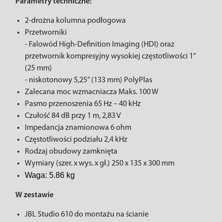
Parametry techniczne:
2-drożna kolumna podłogowa
Przetworniki
- Falowód High-Definition Imaging (HDI) oraz
przetwornik kompresyjny wysokiej częstotliwości 1”
(25 mm)
- niskotonowy 5,25” (133 mm) PolyPlas
Zalecana moc wzmacniacza Maks. 100 W
Pasmo przenoszenia 65 Hz – 40 kHz
Czułość 84 dB przy 1 m, 2,83 V
Impedancja znamionowa 6 ohm
Częstotliwości podziału 2,4 kHz
Rodzaj obudowy zamknięta
Wymiary (szer. x wys. x gł.) 250 x 135 x 300 mm
Waga: 5.86 kg
W zestawie
JBL Studio 610 do montażu na ścianie