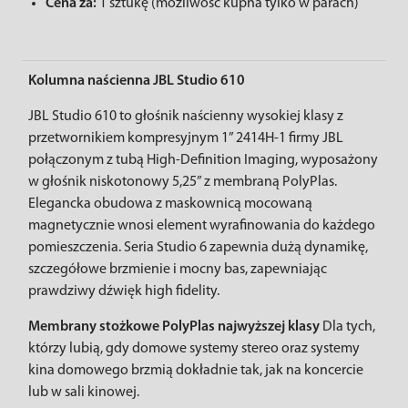
Cena za:
1 sztukę (możliwość kupna tylko w parach)
Kolumna naścienna JBL Studio 610
JBL Studio 610 to głośnik naścienny wysokiej klasy z
przetwornikiem kompresyjnym 1” 2414H-1 firmy JBL
połączonym z tubą High-Definition Imaging, wyposażony
w głośnik niskotonowy 5,25” z membraną PolyPlas.
Elegancka obudowa z maskownicą mocowaną
magnetycznie wnosi element wyrafinowania do każdego
pomieszczenia. Seria Studio 6 zapewnia dużą dynamikę,
szczegółowe brzmienie i mocny bas, zapewniając
prawdziwy dźwięk high fidelity.
Membrany stożkowe PolyPlas najwyższej klasy
Dla tych,
którzy lubią, gdy domowe systemy stereo oraz systemy
kina domowego brzmią dokładnie tak, jak na koncercie
lub w sali kinowej.