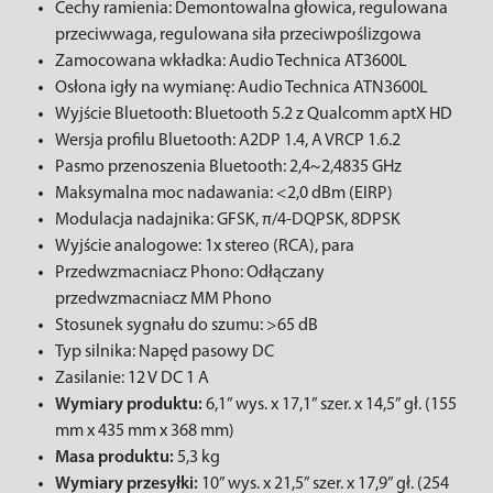
Cechy ramienia: Demontowalna głowica, regulowana
przeciwwaga, regulowana siła przeciwpoślizgowa
Zamocowana wkładka: Audio Technica AT3600L
Osłona igły na wymianę: Audio Technica ATN3600L
Wyjście Bluetooth: Bluetooth 5.2 z Qualcomm aptX HD
Wersja profilu Bluetooth: A2DP 1.4, A VRCP 1.6.2
Pasmo przenoszenia Bluetooth: 2,4~2,4835 GHz
Maksymalna moc nadawania: <2,0 dBm (EIRP)
Modulacja nadajnika: GFSK, π/4-DQPSK, 8DPSK
Wyjście analogowe: 1x stereo (RCA), para
Przedwzmacniacz Phono: Odłączany
przedwzmacniacz MM Phono
Stosunek sygnału do szumu: >65 dB
Typ silnika: Napęd pasowy DC
Zasilanie: 12 V DC 1 A
Wymiary produktu:
6,1” wys. x 17,1” szer. x 14,5” gł. (155
mm x 435 mm x 368 mm)
Masa produktu:
5,3 kg
Wymiary przesyłki:
10” wys. x 21,5” szer. x 17,9” gł. (254