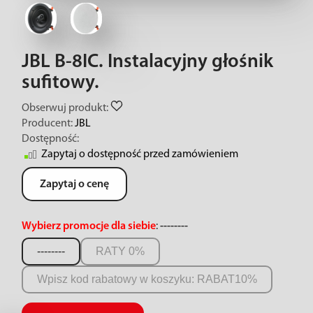
JBL B-8IC. Instalacyjny głośnik
sufitowy.
Obserwuj produkt:
Producent:
JBL
Dostępność:
Zapytaj o dostępność przed zamówieniem
Zapytaj o cenę
Wybierz promocje dla siebie
:
--------
--------
RATY 0%
Wpisz kod rabatowy w koszyku: RABAT10%