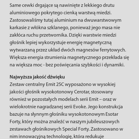
Same cewki drgające są nawinięte z lekkiego drutu
aluminiowego pokrytego cienką warstwą miedzi.
Zastosowaliśmy tutaj aluminium na dwuwarstwowym
karkasie z włókna szklanego, ponieważ jego masa nie
zakłóca ruchu przetwornika. Dzięki warstwie miedzi
głośnik lepiej wykorzystuje energię magnetyczną
wytwarzaną przez układ dwóch magnesów ferrytowych.
Większa energia strumienia magnetycznego przekłada się
na większa moc - bez poświęcania szybkości i dynamiki.
Najwyższa jakość dźwięku
Zestaw centralny Emit 25C wyposażono w wysokiej
jakości głośnik wysokotonowy Cerotar, stosowany
również w pozostałych modelach serii Emit – oraz w
wielokrotnie nagradzanej serii Evoke. Jego konstrukcja
bazuje na słynnym głośniku wysokotonowym Esotar
Forty, który można znaleźć w naszym jubileuszowych
zestawach głośnikowych Special Forty. Zastosowano w
nim innowacyjną technologię, która redukuje