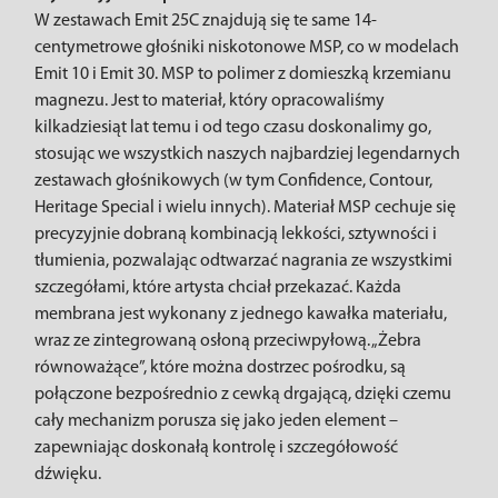
W zestawach Emit 25C znajdują się te same 14-
centymetrowe głośniki niskotonowe MSP, co w modelach
Emit 10 i Emit 30. MSP to polimer z domieszką krzemianu
magnezu. Jest to materiał, który opracowaliśmy
kilkadziesiąt lat temu i od tego czasu doskonalimy go,
stosując we wszystkich naszych najbardziej legendarnych
zestawach głośnikowych (w tym Confidence, Contour,
Heritage Special i wielu innych). Materiał MSP cechuje się
precyzyjnie dobraną kombinacją lekkości, sztywności i
tłumienia, pozwalając odtwarzać nagrania ze wszystkimi
szczegółami, które artysta chciał przekazać. Każda
membrana jest wykonany z jednego kawałka materiału,
wraz ze zintegrowaną osłoną przeciwpyłową. „Żebra
równoważące”, które można dostrzec pośrodku, są
połączone bezpośrednio z cewką drgającą, dzięki czemu
cały mechanizm porusza się jako jeden element –
zapewniając doskonałą kontrolę i szczegółowość
dźwięku.