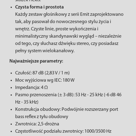
stożek Hexis.
Czysta forma i prostota
Każdy zestaw głośnikowy z serii Emit zaprojektowano
tak, aby pasował do nowoczesnego stylu życia i
wnętrz. Czyste linie, proste wykończenia i
minimalistyczny skandynawski wygląd – niezależnie
od tego, czy słuchasz dźwięku stereo, czy posiadasz
pełny system wielokanałowy.
Najważniejsze parametry:
Czułość: 87 dB (2,83 V / 1 m)
Moc wyjściowa wg IEC: 180 W
Impedancja: 4 Ω
Pasmo przenoszenia (± 3 dB): 53 Hz - 25 kHz (-6 dB 46
Hz - 35 kHz)
Konstrukcja obudowy: Podwójnie rozszerzany port
bass reflex z tyłu obudowy
Zwrotnica: 2,5-drożna
Częstotliwość podziału zwrotnicy: 1000/3500 Hz