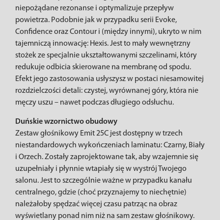
niepożądane rezonanse i optymalizuje przepływ
powietrza. Podobnie jak w przypadku serii Evoke,
Confidence oraz Contour i (między innymi), ukryto w nim
tajemniczą innowację: Hexis. Jest to mały wewnętrzny
stożek ze specjalnie ukształtowanymi szczelinami, który
redukuje odbicia skierowane na membranę od spodu.
Efekt jego zastosowania usłyszysz w postaci niesamowitej
rozdzielczości detali: czystej, wyrównanej góry, która nie
męczy uszu – nawet podczas długiego odsłuchu.
Duńskie wzornictwo obudowy
Zestaw głośnikowy Emit 25C jest dostępny w trzech
niestandardowych wykończeniach laminatu: Czarny, Biały
i Orzech. Zostały zaprojektowane tak, aby wzajemnie się
uzupełniały i płynnie wtapiały się w wystrój Twojego
salonu. Jest to szczególnie ważne w przypadku kanału
centralnego, gdzie (choć przyznajemy to niechętnie)
należałoby spędzać więcej czasu patrząc na obraz
wyświetlany ponad nim niż na sam zestaw głośnikowy.