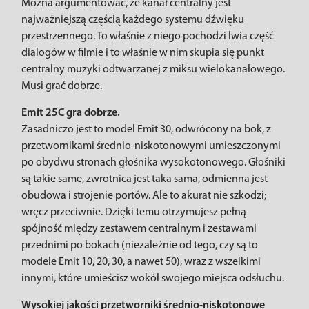
Można argumentować, że kanał centralny jest
najważniejszą częścią każdego systemu dźwięku
przestrzennego. To właśnie z niego pochodzi lwia część
dialogów w filmie i to właśnie w nim skupia się punkt
centralny muzyki odtwarzanej z miksu wielokanałowego.
Musi grać dobrze.
Emit 25C gra dobrze.
Zasadniczo jest to model Emit 30, odwrócony na bok, z
przetwornikami średnio-niskotonowymi umieszczonymi
po obydwu stronach głośnika wysokotonowego. Głośniki
są takie same, zwrotnica jest taka sama, odmienna jest
obudowa i strojenie portów. Ale to akurat nie szkodzi;
wręcz przeciwnie. Dzięki temu otrzymujesz pełną
spójność między zestawem centralnym i zestawami
przednimi po bokach (niezależnie od tego, czy są to
modele Emit 10, 20, 30, a nawet 50), wraz z wszelkimi
innymi, które umieścisz wokół swojego miejsca odsłuchu.
Wysokiej jakości przetworniki średnio-niskotonowe