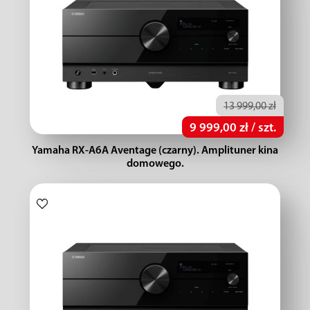
13 999,00 zł
9 999,00 zł / szt.
Yamaha RX-A6A Aventage (czarny). Amplituner kina
domowego.