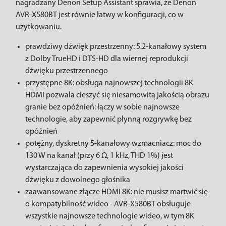
nagradzany Denon Setup Assistant sprawia, że Denon
AVR-X580BT jest równie łatwy w konfiguracji, co w
użytkowaniu.
prawdziwy dźwięk przestrzenny: 5.2-kanałowy system
z Dolby TrueHD i DTS-HD dla wiernej reprodukcji
dźwięku przestrzennego
przystępne 8K: obsługa najnowszej technologii 8K
HDMI pozwala cieszyć się niesamowitą jakością obrazu
granie bez opóźnień: łączy w sobie najnowsze
technologie, aby zapewnić płynną rozgrywkę bez
opóźnień
potężny, dyskretny 5-kanałowy wzmacniacz: moc do
130 W na kanał (przy 6 Ω, 1 kHz, THD 1%) jest
wystarczająca do zapewnienia wysokiej jakości
dźwięku z dowolnego głośnika
zaawansowane złącze HDMI 8K: nie musisz martwić się
o kompatybilność wideo - AVR-X580BT obsługuje
wszystkie najnowsze technologie wideo, w tym 8K