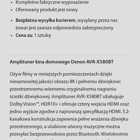
Kompletne fabryczne wyposażenie
Oferowany produkt jest nowy
Bezpłatna wysyłka kurierem
, wysyłany przez nas
towar jest zawsze odpowiednio zabezpieczony
Cena za:
1 sztukę
Amplituner kina domowego Denon AVR-X580BT
Ożyw filmy w mniejszych pomieszczeniach dzięki
niesamowitej jakości obrazu 8K i pełnemu dźwiękowi
przestrzennemu wiernemu oryginalnemu nagraniu
ścieżki dźwiękowej. Amplituner AVR-X580BT obsługuje
Dolby Vision™, HDR10+ i oferuje cztery wejścia HDMI oraz
jedno wyjście zgodne z najnowszą specyfikacją HDMI. 5.2-
kanałowa konstrukcja zapewnia pełne wrażenia dźwięku
przestrzennego, a ulubione utwory muzyczne można
przesyłać bezprzewodowo przez Bluetooth. Wielokrotnie