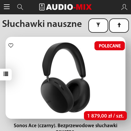
Słuchawki nauszne
1 879,00 zł / szt.
Sonos Ace (czarny). Bezprzewodowe słuchawki