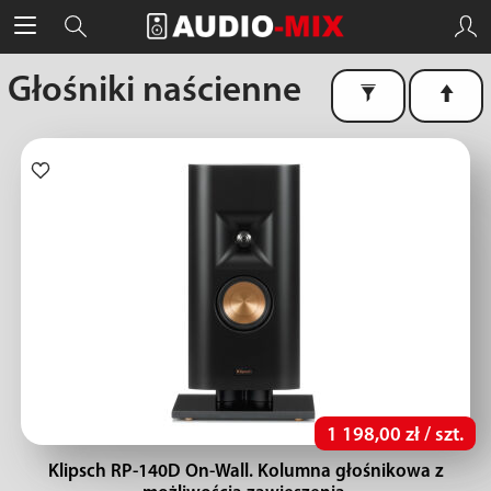
Głośniki naścienne
1 198,00 zł / szt.
Klipsch RP-140D On-Wall. Kolumna głośnikowa z