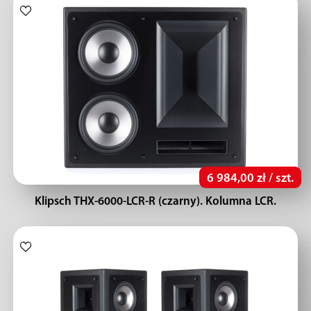
6 984,00 zł / szt.
Klipsch THX-6000-LCR-R (czarny). Kolumna LCR.