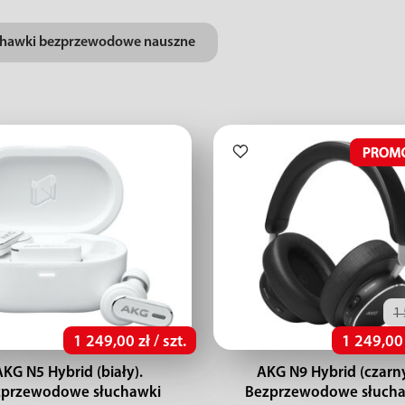
chawki bezprzewodowe nauszne
1 
1 249,00 zł / szt.
1 249,00 z
AKG N5 Hybrid (biały).
AKG N9 Hybrid (czarny
zprzewodowe słuchawki
Bezprzewodowe słucha