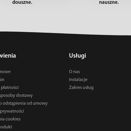
douszne.
nauszne.
ienia
Usługi
rmowe
O nas
in
Instalacje
płatności
Zakres usług
 sposoby dostawy
o odstąpienia od umowy
 prywatności
ia cookies
rodukt