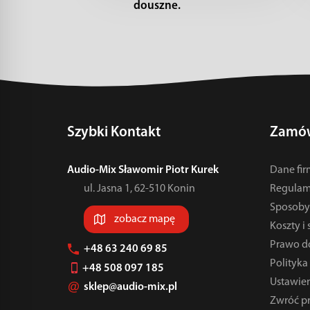
douszne.
Szybki Kontakt
Zamów
Audio-Mix Sławomir Piotr Kurek
Dane fi
ul. Jasna 1, 62-510 Konin
Regulam
Sposoby 
zobacz mapę
Koszty i
Prawo d
+48 63 240 69 85
Polityka
+48 508 097 185
Ustawien
sklep@audio-mix.pl
Zwróć p