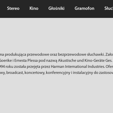
Stereo
Kino
Głośniki
Gramofon
Słu
rma produkująca przewodowe oraz bezprzewodowe słuchawki. Zało
oerike i Ernesta Plessa pod nazwą Akustische und Kino-Geräte Ges. m
994 roku została przejęta przez Harman International Industries. Ofer
wy, broadcast, koncertowy, konferencyjny i instalacyjny do zasto