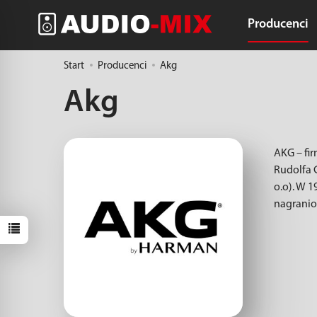
Producenci
Start
Producenci
Akg
Akg
AKG – fi
Rudolfa G
o.o). W 1
nagranio