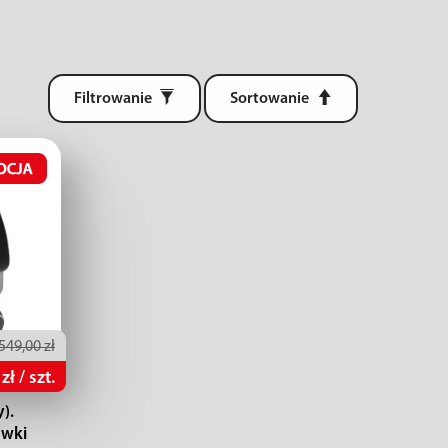
Filtrowanie
Sortowanie
549,00 zł
ł / szt.
).
wki